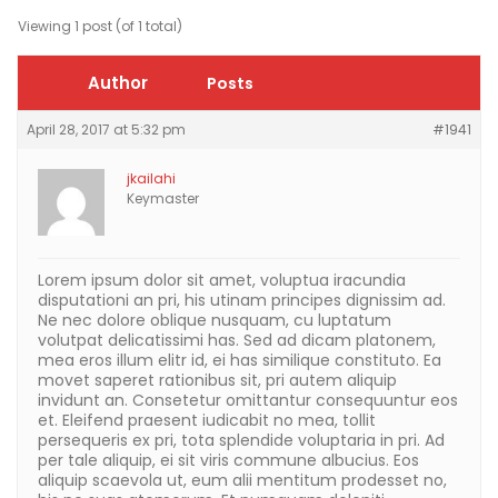
Viewing 1 post (of 1 total)
Author
Posts
April 28, 2017 at 5:32 pm
#1941
jkailahi
Keymaster
Lorem ipsum dolor sit amet, voluptua iracundia
disputationi an pri, his utinam principes dignissim ad.
Ne nec dolore oblique nusquam, cu luptatum
volutpat delicatissimi has. Sed ad dicam platonem,
mea eros illum elitr id, ei has similique constituto. Ea
movet saperet rationibus sit, pri autem aliquip
invidunt an. Consetetur omittantur consequuntur eos
et. Eleifend praesent iudicabit no mea, tollit
persequeris ex pri, tota splendide voluptaria in pri. Ad
per tale aliquip, ei sit viris commune albucius. Eos
aliquip scaevola ut, eum alii mentitum prodesset no,