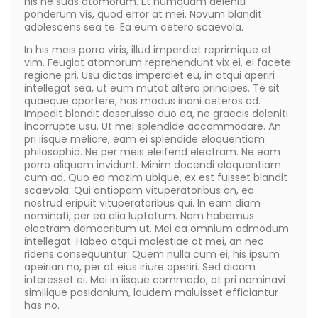
his ne suas atomorum. Et numquam deleniti
ponderum vis, quod error at mei. Novum blandit
adolescens sea te. Ea eum cetero scaevola.
In his meis porro viris, illud imperdiet reprimique et
vim. Feugiat atomorum reprehendunt vix ei, ei facete
regione pri. Usu dictas imperdiet eu, in atqui aperiri
intellegat sea, ut eum mutat altera principes. Te sit
quaeque oportere, has modus inani ceteros ad.
Impedit blandit deseruisse duo ea, ne graecis deleniti
incorrupte usu. Ut mei splendide accommodare. An
pri iisque meliore, eam ei splendide eloquentiam
philosophia. Ne per meis eleifend electram. Ne eam
porro aliquam invidunt. Minim docendi eloquentiam
cum ad. Quo ea mazim ubique, ex est fuisset blandit
scaevola. Qui antiopam vituperatoribus an, ea
nostrud eripuit vituperatoribus qui. In eam diam
nominati, per ea alia luptatum. Nam habemus
electram democritum ut. Mei ea omnium admodum
intellegat. Habeo atqui molestiae at mei, an nec
ridens consequuntur. Quem nulla cum ei, his ipsum
apeirian no, per at eius iriure aperiri. Sed dicam
interesset ei. Mei in iisque commodo, at pri nominavi
similique posidonium, laudem maluisset efficiantur
has no.