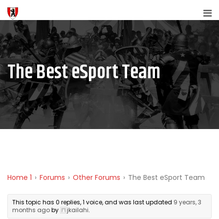
The Best eSport Team
Home 1
›
Forums
›
Other Forums
›
The Best eSport Team
This topic has 0 replies, 1 voice, and was last updated
9 years, 3
months ago
by
jkailahi
.