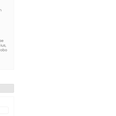
m
ae
ius,
probo