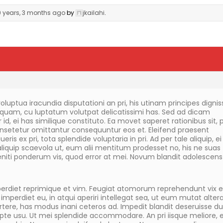
9 years, 3 months ago
by
jkailahi
.
oluptua iracundia disputationi an pri, his utinam principes digni
squam, cu luptatum volutpat delicatissimi has. Sed ad dicam
id, ei has similique constituto. Ea movet saperet rationibus sit, p
onsetetur omittantur consequuntur eos et. Eleifend praesent
eris ex pri, tota splendide voluptaria in pri. Ad per tale aliquip, ei 
liquip scaevola ut, eum alii mentitum prodesset no, his ne suas
ti ponderum vis, quod error at mei. Novum blandit adolescens
 imperdiet reprimique et vim. Feugiat atomorum reprehendunt vix ei
 imperdiet eu, in atqui aperiri intellegat sea, ut eum mutat alter
rtere, has modus inani ceteros ad. Impedit blandit deseruisse d
rupte usu. Ut mei splendide accommodare. An pri iisque meliore,