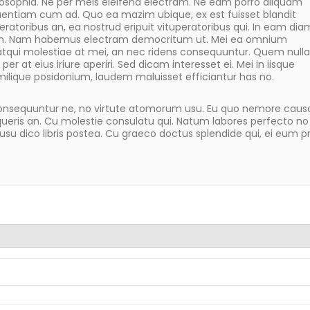
losophia. Ne per meis eleifend electram. Ne eam porro aliquam
uentiam cum ad. Quo ea mazim ubique, ex est fuisset blandit
ratoribus an, ea nostrud eripuit vituperatoribus qui. In eam dia
atum. Nam habemus electram democritum ut. Mei ea omnium
tqui molestiae at mei, an nec ridens consequuntur. Quem nulla
per at eius iriure aperiri. Sed dicam interesset ei. Mei in iisque
ilique posidonium, laudem maluisset efficiantur has no.
onsequuntur ne, no virtute atomorum usu. Eu quo nemore caus
ueris an. Cu molestie consulatu qui. Natum labores perfecto no 
Ei usu dico libris postea. Cu graeco doctus splendide qui, ei eum 