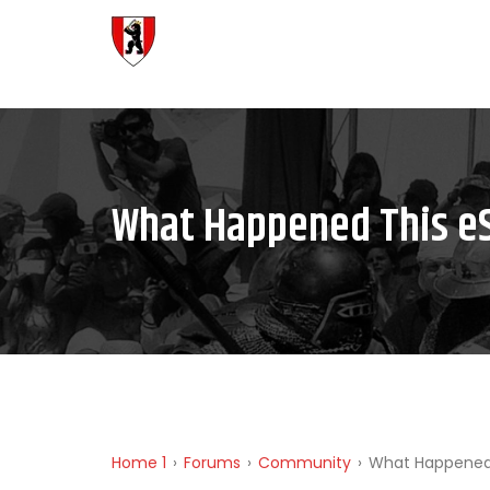
What Happened This e
Home 1
›
Forums
›
Community
›
What Happened