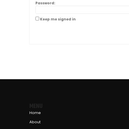
Password:
Keep me signed in
MENU
Home
About