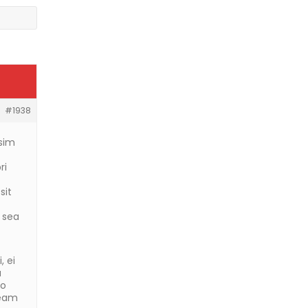
#1938
ssim
ri
sit
 sea
, ei
a
uo
 eam