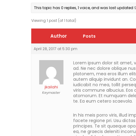
This topic has 0 replies, 1 voice, and was last updated
Viewing 1 post (of 1 total)
Author
Posts
April 28, 2017 at 5:30 pm
Lorem ipsum dolor sit amet, v
ad. Ne nec dolore oblique nu
platonem, mea eros illum elitr 
autem aliquip invidunt an. C
iudicabit no mea, tollit persequ
jkailahi
viris commune albucius. Eos a
Keymaster
atomorum. Et numquam deleni
te. Ea eum cetero scaevola.
In his meis porro viris, illud
facete regione pri. Usu dictas
principes. Te sit quaeque opo
ea, ne graecis deleniti incor