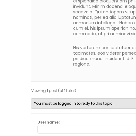
ei splendide eloquentiam phi
invidunt. Minim docendi eloq
scaevola. Qui antiopam vitupe
nominati, per ea alia lupt
admodum intellegat. Habeo a
cum ei, his ipsum apeirian no, 
commodo, at pri nominavi sim
His verterem consectetuer c
tacimates, eos viderer perseq
pri dico mundi inciderint id. 
regione.
Viewing 1 post (of 1 total)
You must be logged in to reply to this topic.
Username: